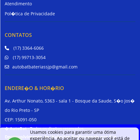
Atendimento
Pol�tica de Privacidade
CONTATOS
(17) 3364-6066
(17) 99713-3054
autobatbateriassjp@gmail.com
ENDERE�O & HOR�RIO
Av. Arthur Nonato, 5363 - sala 1 - Bosque da Saude, S�o Jos�
do Rio Preto - SP
CEP: 15091-050
�
AutoBat
- Todos os direitos reservados.
Usamos cookies para garantir uma ótima
Desenvolvimento de Websites Profissionais por Eco
experiência. Ao aceitar ou navegar você está de