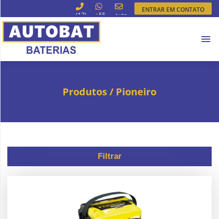
Fechar Menu
ENTRAR EM CONTATO
(17)
+55
autobatbateriasssjp@gmail.com
3364-
(17)
P�gina
6066
99713-
Inicial
3054
Produtos
Produtos
/
Pioneiro
Disk-
Baterias
Atendimento
Filtrar
Info